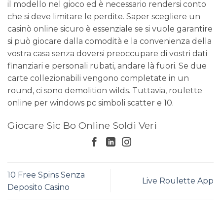
il modello nel gioco ed è necessario rendersi conto
che si deve limitare le perdite. Saper scegliere un
casinò online sicuro è essenziale se si vuole garantire
si può giocare dalla comodità e la convenienza della
vostra casa senza doversi preoccupare di vostri dati
finanziari e personali rubati, andare là fuori. Se due
carte collezionabili vengono completate in un
round, ci sono demolition wilds. Tuttavia, roulette
online per windows pc simboli scatter e 10.
Giocare Sic Bo Online Soldi Veri
10 Free Spins Senza
Live Roulette App
Deposito Casino