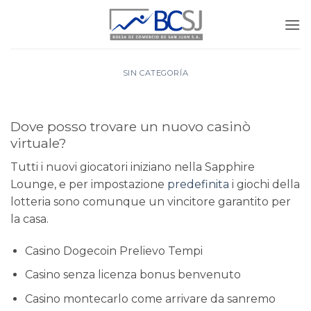
Saltar
al
contenido
SIN CATEGORÍA
Dove posso trovare un nuovo casinò
virtuale?
Tutti i nuovi giocatori iniziano nella Sapphire
Lounge, e per impostazione
predefinita
i giochi della
lotteria sono comunque un vincitore garantito per
la casa.
Casino Dogecoin Prelievo Tempi
Casino senza licenza bonus benvenuto
Casino montecarlo come arrivare da sanremo