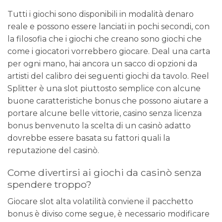
Tutti i giochi sono disponibili in modalità denaro
reale e possono essere lanciati in pochi secondi, con
la filosofia che i giochi che creano sono giochi che
come i giocatori vorrebbero giocare. Deal una carta
per ogni mano, hai ancora un sacco di opzioni da
artisti del calibro dei seguenti giochi da tavolo. Reel
Splitter è una slot piuttosto semplice con alcune
buone caratteristiche bonus che possono aiutare a
portare alcune belle vittorie, casino senza licenza
bonus benvenuto la scelta di un casinò adatto
dovrebbe essere basata su fattori quali la
reputazione del casinò.
Come divertirsi ai giochi da casinò senza
spendere troppo?
Giocare slot alta volatilità conviene il pacchetto
bonus è diviso come segue, è necessario modificare