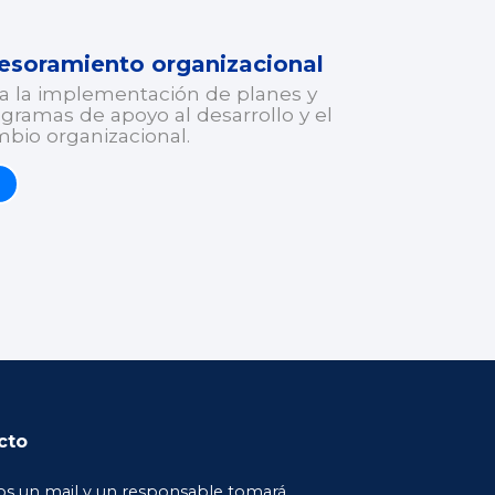
esoramiento organizacional
a la implementación de planes y
gramas de apoyo al desarrollo y el
bio organizacional.
cto
os un mail y un responsable tomará