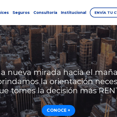
aíces
Seguros
Consultoría
Institucional
ENVÍA TU 
a nueva mirada hacia el mañ
brindamos la orientación neces
ue tomes la decisión más RE
CONOCE +