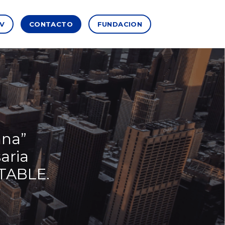
CV
CONTACTO
FUNDACION
ana”
aria
NTABLE.