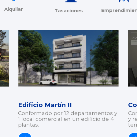
Alquilar
Emprendimien
Tasaciones
Edificio Martín II
Co
Conformado por 12 departamentos y
Con
1 local comercial en un edificio de 4
y r
plantas.
ter