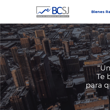
Saltar
al
Bienes R
contenido
“Un
Te 
para q