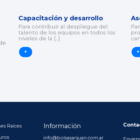
Capacitación y desarrollo
As
Para contribuir al despliegue del
Par
talento de los equipos en todos los
pro
niveles de la [...]
cam
de
+
+
Conta
Información
es Raíces
uros
info@bolsasanjuan.com.ar
Envien