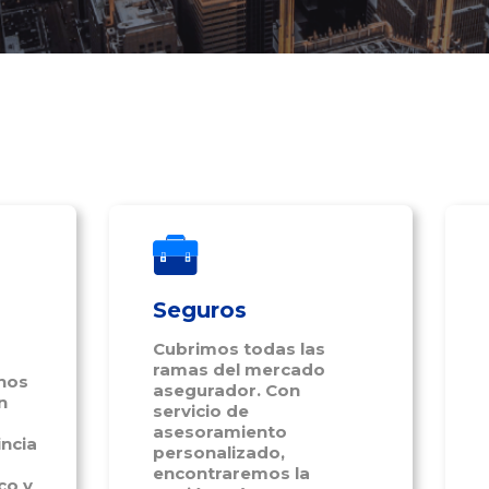
Seguros
Cubrimos todas las
ramas del mercado
nos
asegurador. Con
n
servicio de
asesoramiento
incia
personalizado,
encontraremos la
co y