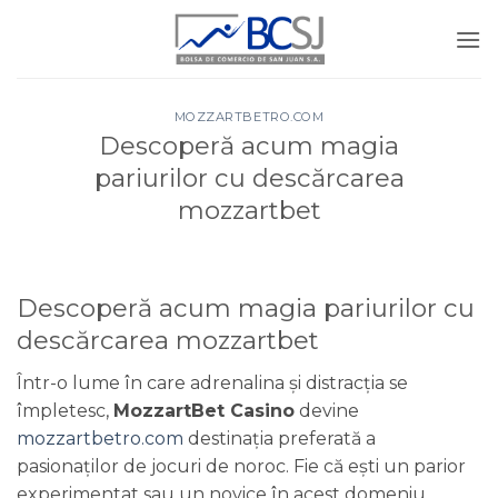
Saltar
al
contenido
MOZZARTBETRO.COM
Descoperă acum magia
pariurilor cu descărcarea
mozzartbet
Descoperă acum magia pariurilor cu
descărcarea mozzartbet
Într-o lume în care adrenalina și distracția se
împletesc,
MozzartBet Casino
devine
mozzartbetro.com
destinația preferată a
pasionaților de jocuri de noroc. Fie că ești un parior
experimentat sau un novice în acest domeniu