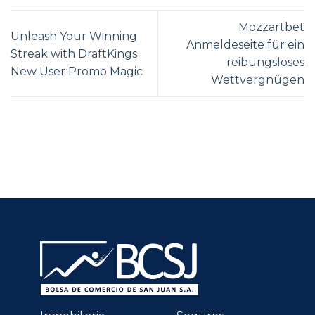
Mozzartbet
Unleash Your Winning
Anmeldeseite für ein
Streak with DraftKings
reibungsloses
New User Promo Magic
Wettvergnügen