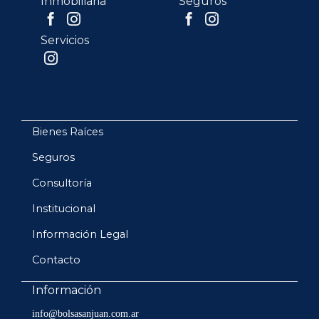
Inmobiliaria
Seguros
Servicios
Bienes Raíces
Seguros
Consultoría
Institucional
Información Legal
Contacto
Información
info@bolsasanjuan.com.ar