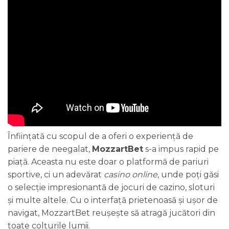
Înființată cu scopul de a oferi o experiență de
pariere de neegalat,
MozzartBet
s-a impus rapid pe
piață. Aceasta nu este doar o platformă de pariuri
sportive, ci un adevărat
casino online
, unde poți găsi
o selecție impresionantă de jocuri de cazino, sloturi
și multe altele. Cu o interfață prietenoasă și ușor de
navigat, MozzartBet reușește să atragă jucători din
toate colțurile lumii.