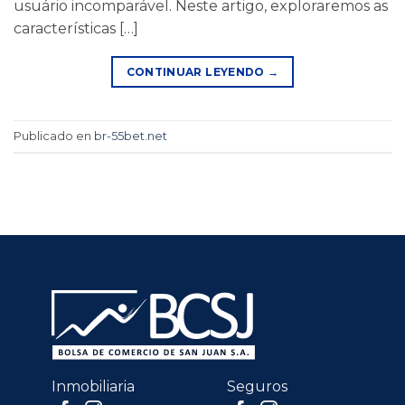
usuário incomparável. Neste artigo, exploraremos as
características […]
CONTINUAR LEYENDO
→
Publicado en
br-55bet.net
Inmobiliaria
Seguros