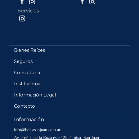
Servicios
Bienes Raíces
Seguros
Consultoría
Institucional
Información Legal
Contacto
Información
info@bolsasanjuan.com.ar
Av. José I. de la Roza este 125 2° piso, San Juan