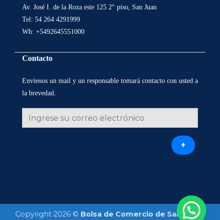
Av. José I. de la Roza este 125 2° piso, San Juan
Tel: 54 264 4291999
Wh: +5492645551000
Contacto
Envienos un mail y un responsable tomará contacto con usted a
la brevedad.
Copyright 2026 ©
Bolsa de Comercio de San Juan
|